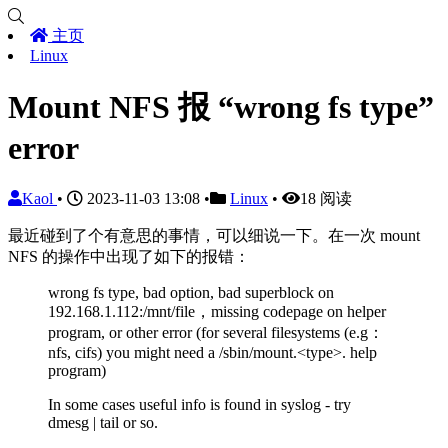
主页
Linux
Mount NFS 报 “wrong fs type”
error
Kaol
•
2023-11-03 13:08
•
Linux
•
18 阅读
最近碰到了个有意思的事情，可以细说一下。在一次 mount
NFS 的操作中出现了如下的报错：
wrong fs type, bad option, bad superblock on
192.168.1.112:/mnt/file，missing codepage on helper
program, or other error (for several filesystems (e.g：
nfs, cifs) you might need a /sbin/mount.<type>. help
program)
In some cases useful info is found in syslog - try
dmesg | tail or so.