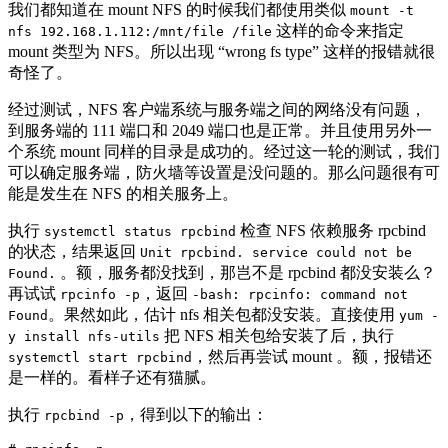
我们都知道在 mount NFS 的时候我们都使用类似
mount -t
这样的命令来指定
nfs 192.168.1.112:/mnt/file /file
mount 类型为 NFS。所以出现 “wrong fs type” 这样的报错就很
奇怪了。
经过测试，NFS 客户端系统与服务端之间的网络没有问题，
到服务端的 111 端口和 2049 端口也是正常。并且使用另外一
个系统 mount 同样的目录是成功的。经过这一轮的测试，我们
可以确定服务端，防火墙等设置是没问题的。那么问题很有可
能是发生在 NFS 的相关服务上。
执行
检查 NFS 依赖服务 rpcbind
systemctl status rpcbind
的状态，结果返回
Unit rpcbind. service could not be
。额，服务都没找到，那岂不是 rpcbind 都没安装么？
Found.
再试试
，返回
rpcinfo -p
-bash: rpcinfo: command not
。果然如此，估计 nfs 相关包都没安装。直接使用
Found
yum -
把 NFS 相关包给安装了后，执行
y install nfs-utils
，然后再尝试 mount 。额，报错还
systemctl start rpcbind
是一样的。看样子还有猫腻。
执行
，得到以下的输出：
rpcbind -p