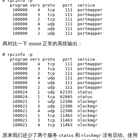
# rpcinfo -p

   program vers proto   port  service

    100000    4   tcp    111  portmapper

    100000    3   tcp    111  portmapper

    100000    2   tcp    111  portmapper

    100000    4   udp    111  portmapper

    100000    3   udp    111  portmapper

再对比一下 mount 正常的系统输出：
# rpcinfo -p

   program vers proto   port  service

    100000    4   tcp    111  portmapper

    100000    3   tcp    111  portmapper

    100000    2   tcp    111  portmapper

    100000    4   udp    111  portmapper

    100000    3   udp    111  portmapper

    100000    2   udp    111  portmapper

    100024    1   udp  62335  status

    100024    1   tcp  62065  status

    100021    1   udp  22306  nlockmgr

    100021    3   udp  22306  nlockmgr

    100021    4   udp  22306  nlockmgr

    100021    1   tcp  11463  nlockmgr

    100021    3   tcp  11463  nlockmgr

原来我们还少了两个服务
和
没有启动。使用
status
nlockmgr