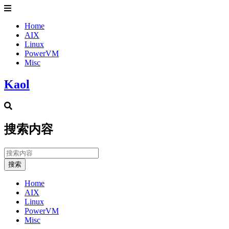
Home
AIX
Linux
PowerVM
Misc
Kaol
搜索内容
搜索
Home
AIX
Linux
PowerVM
Misc