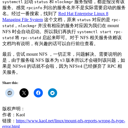
启动
和
服务报错，都是报没有该
systemctl
status
nlockmgr
服务。感觉
列出的服务名并不是实际需要启动的服务
rpcinfo
名。经过一番搜索，找到了
Red Hat Enterprise Linux 8
Managing File System
这个文档，原来
对应的是
status
rpc-
，
并没有相应的服务对应因为我们在 mount
statd
nlockmgr
NFS 时会自动启动。所以我们再执行
systemctl start rpc-
将
启起来即可。对于 NFS 相关服务依赖该
statd
rpc-statd
文档均有说明，有兴趣的话可以自行前往查看。
最后，尝试 mount NFS ，一切正常，问题解决。需要说明的
是，由于服务端 NFS 版本为 v3 版本所以才会碰到该问题，如
果是 NFSv4 的话就不会啦，因为 NFSv4 已经摒弃了 RPC 相
关服务。
Share this:
版权声明：
作者：Kaol
链接：
https://www.kaol.net/linux/mount-nfs-reports-wrong-fs-type-
error.html