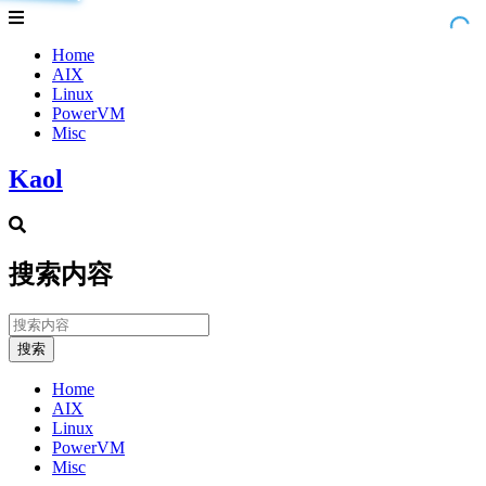
Home
AIX
Linux
PowerVM
Misc
Kaol
搜索内容
搜索
Home
AIX
Linux
PowerVM
Misc