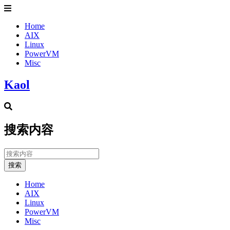
Home
AIX
Linux
PowerVM
Misc
Kaol
搜索内容
搜索
Home
AIX
Linux
PowerVM
Misc