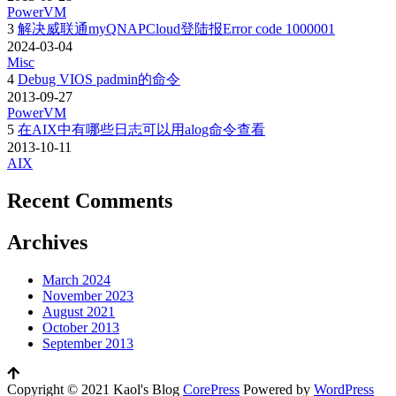
PowerVM
3
解决威联通myQNAPCloud登陆报Error code 1000001
2024-03-04
Misc
4
Debug VIOS padmin的命令
2013-09-27
PowerVM
5
在AIX中有哪些日志可以用alog命令查看
2013-10-11
AIX
Recent Comments
Archives
March 2024
November 2023
August 2021
October 2013
September 2013
Copyright © 2021 Kaol's Blog
CorePress
Powered by
W
o
r
d
P
r
e
s
s