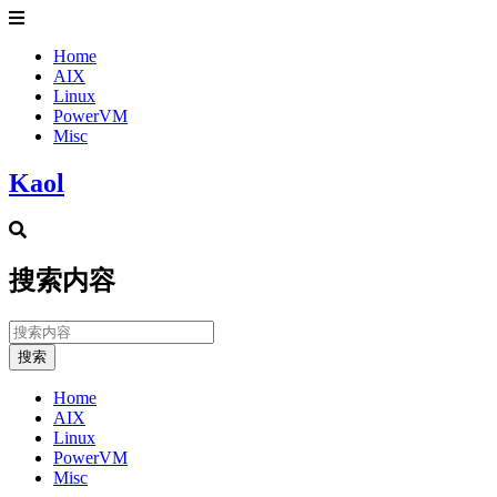
Home
AIX
Linux
PowerVM
Misc
Kaol
搜索内容
搜索
Home
AIX
Linux
PowerVM
Misc